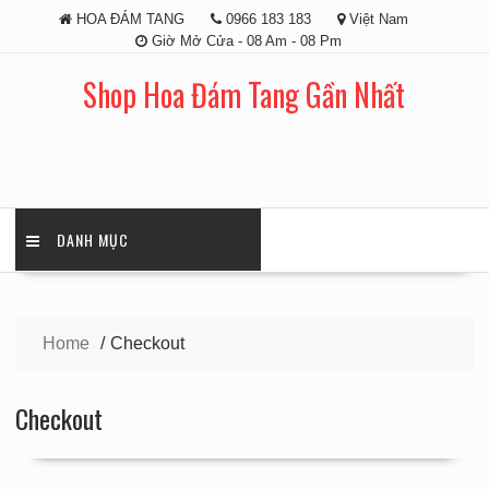
Skip
HOA ĐÁM TANG
0966 183 183
Việt Nam
to
Giờ Mở Cửa - 08 Am - 08 Pm
content
Shop Hoa Đám Tang Gần Nhất
DANH MỤC
Home
Checkout
Checkout