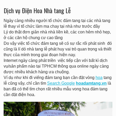
Dịch vụ Điện Hoa Nhà tang Lễ
Ngày càng nhiều người tổ chức đám tang tại các nhà tang
lễ thay vì tổ chức làm ma chay tại nhà như trước đây
Lý do thật đơn giản nhà nhà liền kề, các con hẻm nhỏ hẹp,
ở các căn hộ chung cư cao tầng
Do vậy việc tổ chức đám tang sẽ có sự rắc rối phát sinh đó
cũng là lí dó nhà tang lễ phát huy vai trò quan trọng và thiết
thực của mình trong giai đoạn hiện nay.
Internet ngày càng phát triền việc tiếp cận với bất kì dịch
vụ/sản phẩm nào tại TPHCM thông qua online ngày càng
được nhiều khách hàng ưa chuộng.
Ví dụ như khi đi viếng đám tang bạn cần đặt vòng
hoa
tang
lễ cũng vậy, chỉ cần tìm
Search Google
hoadamtang.vn
là
bạn đã có thể tìm chọn rất nhiều mẫu vong hoa đám tang
cần đặt điện hoa.