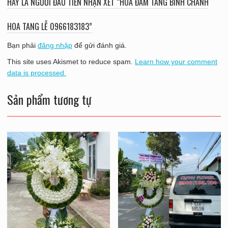
HÃY LÀ NGƯỜI ĐẦU TIÊN NHẬN XÉT “HOA ĐÁM TANG BÌNH CHÁNH
HOA TANG LỄ 0966183183”
Bạn phải
đăng nhập
để gửi đánh giá.
This site uses Akismet to reduce spam.
Learn how your comment
data is processed.
Sản phẩm tương tự