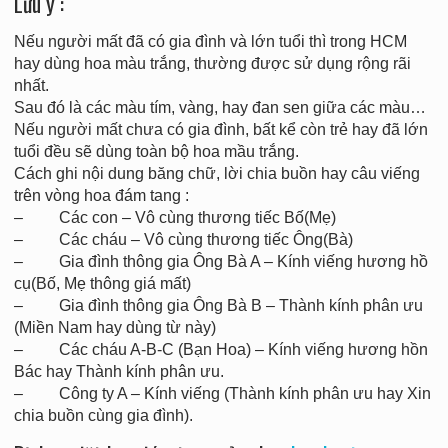
Lưu ý :
Nếu người mất đã có gia đình và lớn tuổi thì trong HCM
hay dùng hoa màu trắng, thường được sử dụng rộng rãi
nhất.
Sau đó là các màu tím, vàng, hay đan sen giữa các màu…
Nếu người mất chưa có gia đình, bất kể còn trẻ hay đã lớn
tuổi đều sẽ dùng toàn bộ hoa mầu trắng.
Cách ghi nội dung băng chữ, lời chia buồn hay câu viếng
trên vòng hoa đám tang :
– Các con – Vô cùng thương tiếc Bố(Mẹ)
– Các cháu – Vô cùng thương tiếc Ông(Bà)
– Gia đình thông gia Ông Bà A – Kính viếng hương hồ
cụ(Bố, Mẹ thông giá mất)
– Gia đình thông gia Ông Bà B – Thành kính phân ưu
(Miền Nam hay dùng từ này)
– Các cháu A-B-C (Bạn Hoa) – Kính viếng hương hồn
Bác hay Thành kính phân ưu.
– Công ty A – Kính viếng (Thành kính phân ưu hay Xin
chia buồn cùng gia đình).