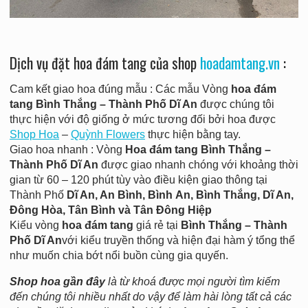
Dịch vụ đặt hoa đám tang của shop
hoadamtang.vn
:
Cam kết giao hoa đúng mẫu : Các mẫu Vòng
hoa đám
tang Bình Thắng – Thành Phố Dĩ An
được chúng tôi
thực hiện với độ giống ở mức tương đối bởi hoa được
Shop Hoa
–
Quỳnh Flowers
thực hiện bằng tay.
Giao hoa nhanh : Vòng
Hoa đám tang Bình Thắng –
Thành Phố Dĩ An
được giao nhanh chóng với khoảng thời
gian từ 60 – 120 phút tùy vào điều kiện giao thông tại
Thành Phố
Dĩ An,
An
Bình, Bình
An
, Bình Thắng,
Dĩ An
,
Đông Hòa, Tân Bình và Tân Đông Hiệp
Kiểu vòng
hoa đám tang
giá rẻ tại
Bình Thắng
– Thành
Phố Dĩ An
với kiểu truyền thống và hiện đại hàm ý tổng thể
như muốn chia bớt nổi buồn cùng gia quyến.
Shop hoa gần đây
là từ khoá được mọi người tìm kiếm
đến chúng tôi nhiều nhất do vậy để làm hài lòng tất cả các