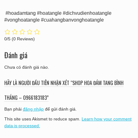
#hoadamtang #hoatangle #dichvudienhoatangle
#vonghoatangle #cuahangbanvonghoatangle
0/5
(0 Reviews)
Đánh giá
Chưa có đánh giá nào.
HÃY LÀ NGƯỜI ĐẦU TIÊN NHẬN XÉT “SHOP HOA ĐÁM TANG BÌNH
THẮNG – O966183183”
Bạn phải
đăng nhập
để gửi đánh giá.
This site uses Akismet to reduce spam.
Learn how your comment
data is processed.