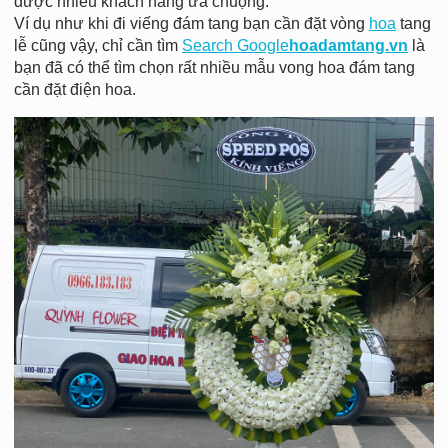
được nhiều khách hàng ưa chuộng.
Ví dụ như khi đi viếng đám tang bạn cần đặt vòng
hoa
tang
lễ cũng vậy, chỉ cần tìm
Search Google
hoadamtang.vn
là
bạn đã có thể tìm chọn rất nhiều mẫu vong hoa đám tang
cần đặt điện hoa.