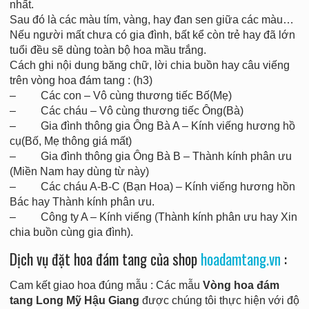
nhất.
Sau đó là các màu tím, vàng, hay đan sen giữa các màu…
Nếu người mất chưa có gia đình, bất kể còn trẻ hay đã lớn
tuổi đều sẽ dùng toàn bộ hoa mầu trắng.
Cách ghi nội dung băng chữ, lời chia buồn hay câu viếng
trên vòng hoa đám tang : (h3)
– Các con – Vô cùng thương tiếc Bố(Mẹ)
– Các cháu – Vô cùng thương tiếc Ông(Bà)
– Gia đình thông gia Ông Bà A – Kính viếng hương hồ
cụ(Bố, Mẹ thông giá mất)
– Gia đình thông gia Ông Bà B – Thành kính phân ưu
(Miền Nam hay dùng từ này)
– Các cháu A-B-C (Bạn Hoa) – Kính viếng hương hồn
Bác hay Thành kính phân ưu.
– Công ty A – Kính viếng (Thành kính phân ưu hay Xin
chia buồn cùng gia đình).
Dịch vụ đặt hoa đám tang của shop
hoadamtang.vn
:
Cam kết giao hoa đúng mẫu : Các mẫu
Vòng hoa đám
tang Long Mỹ Hậu Giang
được chúng tôi thực hiện với độ