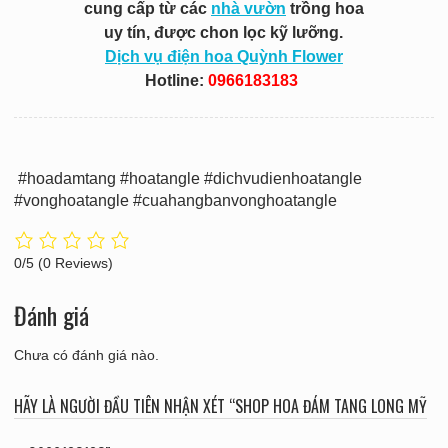
cung cấp từ các
nhà vườn
trồng hoa
uy tín, được chon lọc kỹ lưỡng.
Dịch vụ điện hoa Quỳnh Flower
Hotline:
0966183183
#hoadamtang #hoatangle #dichvudienhoatangle
#vonghoatangle #cuahangbanvonghoatangle
0/5
(0 Reviews)
Đánh giá
Chưa có đánh giá nào.
HÃY LÀ NGƯỜI ĐẦU TIÊN NHẬN XÉT “SHOP HOA ĐÁM TANG LONG MỸ