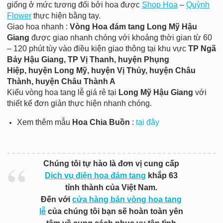
giống ở mức tương đối bởi hoa được
Shop Hoa
–
Quỳnh
Flower
thực hiện bằng tay.
Giao hoa nhanh :
Vòng
Hoa đám tang Long Mỹ Hậu
Giang
được giao nhanh chóng với khoảng thời gian từ 60
– 120 phút tùy vào điều kiện giao thông tại khu vực
TP Ngã
Bảy Hậu Giang, TP Vị Thanh,
huyện
Phụng
Hiệp,
huyện
Long Mỹ,
huyện
Vị Thủy,
huyện
Châu
Thành,
huyện
Châu Thành A
Kiểu vòng hoa tang lễ giá rẻ tại
Long Mỹ Hậu Giang
với
thiết kế đơn giản thực hiện nhanh chóng.
Xem thêm mẫu
Hoa Chia Buồn
:
tại đây
Chúng tôi tự hào là đơn vị cung cấp
Dịch vụ điện hoa đám tang
khắp 63
tỉnh thành của Việt Nam.
Đến với
cửa hàng bán vòng hoa tang
lễ
của chúng tôi bạn sẽ hoàn toàn yên