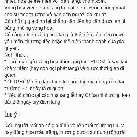
nhiều hoa để thể hiện với dân làng, chòm xóm.
Vòng hoa viếng đám tang là một biểu tượng chung nhất
cho sự tiếc thương vô hạn đến người đã khuất.
Có những gia đình lại chẳng cần tiền họ cần được an ủi
bằng những vòng hoa.
Có càng nhiều vòng hoa tang là thể hiện có nhiều người
yêu mến, thương tiếc hoặc thể hiện thanh danh của gia
quyến.
Nghi thức :
* Thời gian gửi vòng hoa đám tang tại TPHCM là sau khi
khâm niệm (hay còn gọi phát tang) và trước thời gian di
quan.
* Ở TPHCM nếu đám tang tổ chức tại nhà riêng kéo dài
thường 3-5 ngày là di quan.
* Nếu tổ chức tại các nhà tang lễ hay Chùa thì thường kéo
dài 2-3 ngày tùy đám tang.
Lưu ý :
Nếu người mất đã có gia đình và lớn tuổi thì trong HCM
hay dùng hoa màu trắng, thường được sử dụng rộng rãi