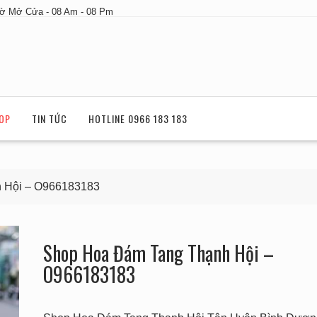
ờ Mở Cửa - 08 Am - 08 Pm
OP
TIN TỨC
HOTLINE 0966 183 183
 Hội – O966183183
Shop Hoa Đám Tang Thạnh Hội –
O966183183