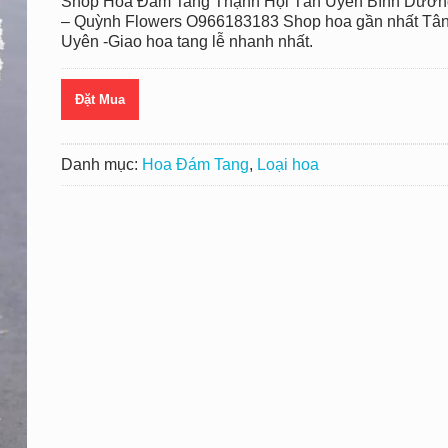
Shop Hoa Đám Tang Thạnh Hội Tân Uyên Bình Dươn
– Quỳnh Flowers O966183183 Shop hoa gần nhất Tâ
Uyên -Giao hoa tang lễ nhanh nhất.
Đặt Mua
Danh mục:
Hoa Đám Tang
,
Loại hoa