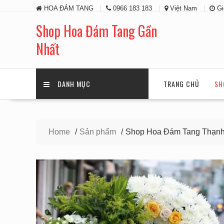
Skip
HOA ĐÁM TANG
0966 183 183
Việt Nam
Gi
to
content
Shop Hoa Đám Tang Gần
Nhất
DANH MỤC
TRANG CHỦ
SH
Home
Sản phẩm
Shop Hoa Đám Tang Thạnh