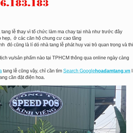
tang lễ thay vì tổ chức làm ma chay tại nhà như trước đây
hỏ hẹp, ở các căn hộ chung cư cao tầng
h đó cũng là lí dó nhà tang lễ phát huy vai trò quan trọng và th
 kì dịch vụ/sản phẩm nào tại TPHCM thông qua online ngày càng
a
tang lễ cũng vậy, chỉ cần tìm
Search Google
hoadamtang.vn
l
ang cần đặt điện hoa.