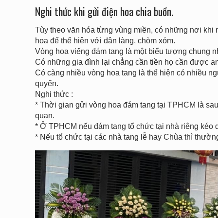
Nghi thức khi gửi điện hoa chia buồn.
Tùy theo văn hóa từng vùng miền, có những nơi khi 
hoa để thể hiện với dân làng, chòm xóm.
Vòng hoa viếng đám tang là một biểu tượng chung nh
Có những gia đình lại chẳng cần tiền họ cần được a
Có càng nhiều vòng hoa tang là thể hiện có nhiều ng
quyến.
Nghi thức :
* Thời gian gửi vòng hoa đám tang tại TPHCM là sau 
quan.
* Ở TPHCM nếu đám tang tổ chức tại nhà riêng kéo d
* Nếu tổ chức tại các nhà tang lễ hay Chùa thì thườn