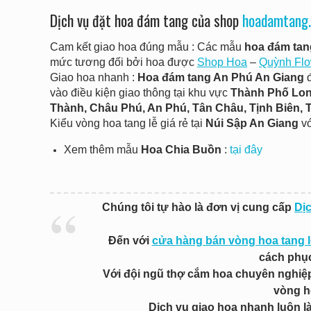
Dịch vụ đặt hoa đám tang của shop
hoadamtang.
Cam kết giao hoa đúng mẫu : Các mẫu
hoa đám tan
mức tương đối bởi hoa được
Shop Hoa
–
Quỳnh Flo
Giao hoa nhanh :
Hoa đám tang An Phú An Giang
vào điều kiện giao thông tại khu vực
Thành Phố Long
Thành, Châu Phú, An Phú, Tân Châu, Tịnh Biên, T
Kiểu vòng hoa tang lễ giá rẻ tại
Núi Sập An Giang
vớ
Xem thêm mẫu
Hoa Chia Buồn
:
tại đây
Chúng tôi tự hào là đơn vị cung cấp
Dị
Đến với
cửa hàng bán vòng hoa tang l
cách phục
Với đội ngũ thợ cắm hoa chuyên nghiệp 
vòng h
Dịch vụ giao hoa nhanh luôn l