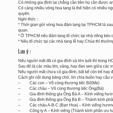
Có những gia đình lại chẳng cần tiền họ cần được a
Có càng nhiều vòng hoa tang là thể hiện có nhiều ng
quyến.
Nghi thức :
* Thời gian gửi vòng hoa đám tang tại TPHCM là sau 
quan.
* Ở TPHCM nếu đám tang tổ chức tại nhà riêng kéo d
* Nếu tổ chức tại các nhà tang lễ hay Chùa thì thườn
Lưu ý :
Nếu người mất đã có gia đình và lớn tuổi thì trong 
Sau đó là các màu tím, vàng, hay đan sen giữa các
Nếu người mất chưa có gia đình, bất kể còn trẻ hay 
Cách ghi nội dung băng chữ, lời chia buồn hay câu v
– Các con – Vô cùng thương tiếc Bố(Mẹ)
– Các cháu – Vô cùng thương tiếc Ông(Bà)
– Gia đình thông gia Ông Bà A – Kính viếng hương
– Gia đình thông gia Ông Bà B – Thành kính phân
– Các cháu A-B-C (Bạn Hoa) – Kính viếng hương 
– Công ty A – Kính viếng (Thành kính phân ưu hay