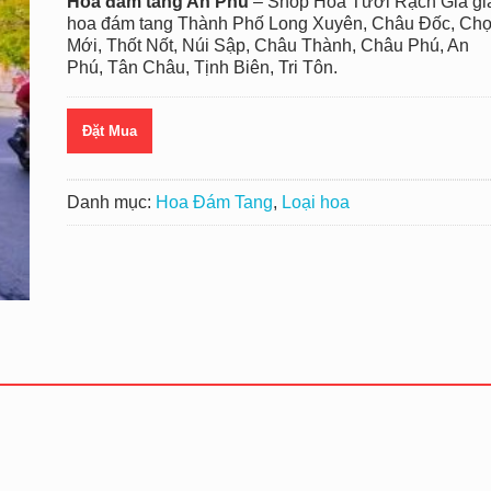
Hoa đám tang An Phú
– Shop Hoa Tươi Rạch Giá gi
hoa đám tang
Thành Phố Long Xuyên, Châu Đốc, Ch
Mới, Thốt Nốt, Núi Sập, Châu Thành, Châu Phú, An
Phú, Tân Châu, Tịnh Biên, Tri Tôn.
Đặt Mua
Danh mục:
Hoa Đám Tang
,
Loại hoa