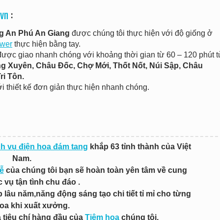
vn
:
g An Phú An Giang
được chúng tôi thực hiện với độ giống ở
wer
thực hiện bằng tay.
được giao nhanh chóng với khoảng thời gian từ 60 – 120 phút t
 Xuyên, Châu Đốc, Chợ Mới, Thốt Nốt, Núi Sập, Châu
ri Tôn.
i thiết kế đơn giản thực hiện nhanh chóng.
ch vụ điện hoa đám tang
khắp 63 tỉnh thành của Việt
Nam.
ễ
của chúng tôi bạn sẽ hoàn toàn yên tâm về cung
 vụ tận tình chu đáo .
lâu năm,năng động sáng tạo chi tiết tỉ mỉ cho từng
oa khi xuất xưởng.
à tiêu chí hàng đầu của
Tiệm hoa
chúng tôi.