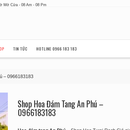
ờ Mở Cửa - 08 Am - 08 Pm
OP
TIN TỨC
HOTLINE 0966 183 183
ú – 0966183183
Shop Hoa Đám Tang An Phú –
0966183183