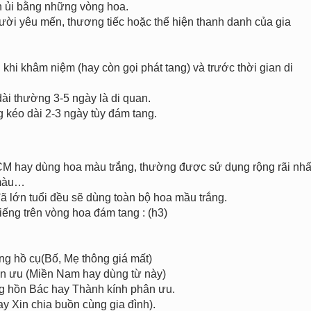
n ủi bằng những vòng hoa.
ười yêu mến, thương tiếc hoặc thể hiện thanh danh của gia
khi khâm niệm (hay còn gọi phát tang) và trước thời gian di
ài thường 3-5 ngày là di quan.
g kéo dài 2-3 ngày tùy đám tang.
HCM hay dùng hoa màu trắng, thường được sử dụng rộng rãi nhấ
 màu…
đã lớn tuổi đều sẽ dùng toàn bộ hoa mầu trắng.
iếng trên vòng hoa đám tang : (h3)
 hồ cụ(Bố, Mẹ thông giá mất)
 ưu (Miền Nam hay dùng từ này)
hồn Bác hay Thành kính phân ưu.
 Xin chia buồn cùng gia đình).