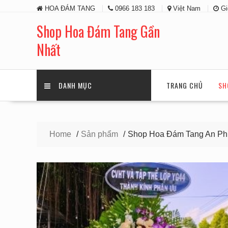
Skip
HOA ĐÁM TANG
0966 183 183
Việt Nam
Gi
to
content
Shop Hoa Đám Tang Gần
Nhất
DANH MỤC
TRANG CHỦ
SH
Home
Sản phẩm
Shop Hoa Đám Tang An Ph