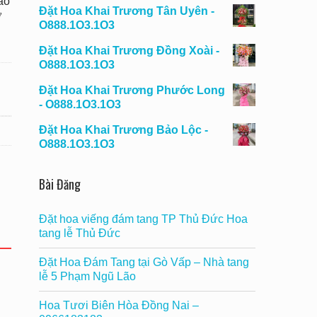
ao
Đặt Hoa Khai Trương Tân Uyên -
ợ
O888.1O3.1O3
Đặt Hoa Khai Trương Đồng Xoài -
O888.1O3.1O3
Đặt Hoa Khai Trương Phước Long
- O888.1O3.1O3
Đặt Hoa Khai Trương Bảo Lộc -
O888.1O3.1O3
Bài Đăng
Đặt hoa viếng đám tang TP Thủ Đức Hoa
tang lễ Thủ Đức
Đặt Hoa Đám Tang tại Gò Vấp – Nhà tang
lễ 5 Phạm Ngũ Lão
Hoa Tươi Biên Hòa Đồng Nai –