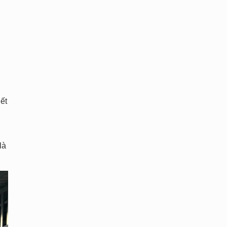
iết
là