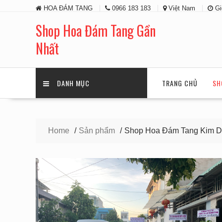
Skip
HOA ĐÁM TANG
0966 183 183
Việt Nam
Gi
to
content
Shop Hoa Đám Tang Gần
Nhất
DANH MỤC
TRANG CHỦ
SH
Home
Sản phẩm
Shop Hoa Đám Tang Kim D