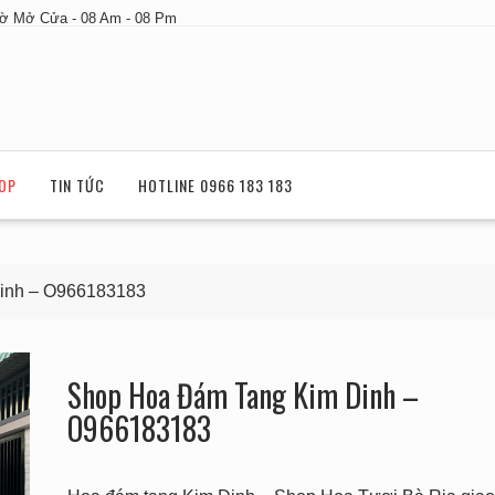
ờ Mở Cửa - 08 Am - 08 Pm
OP
TIN TỨC
HOTLINE 0966 183 183
inh – O966183183
Shop Hoa Đám Tang Kim Dinh –
O966183183