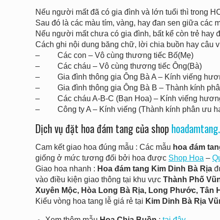
Nếu người mất đã có gia đình và lớn tuổi thì trong 
Sau đó là các màu tím, vàng, hay đan sen giữa các
Nếu người mất chưa có gia đình, bất kể còn trẻ hay 
Cách ghi nội dung băng chữ, lời chia buồn hay câu v
– Các con – Vô cùng thương tiếc Bố(Mẹ)
– Các cháu – Vô cùng thương tiếc Ông(Bà)
– Gia đình thông gia Ông Bà A – Kính viếng hương
– Gia đình thông gia Ông Bà B – Thành kính phân
– Các cháu A-B-C (Bạn Hoa) – Kính viếng hương 
– Công ty A – Kính viếng (Thành kính phân ưu hay
Dịch vụ đặt hoa đám tang của shop
hoadamtang.
Cam kết giao hoa đúng mẫu : Các mẫu
hoa đám tan
giống ở mức tương đối bởi hoa được
Shop Hoa
–
Q
Giao hoa nhanh :
Hoa đám tang Kim Dinh Bà Rịa
đ
vào điều kiện giao thông tại khu vực
Thành Phố Vũng
Xuyên Mộc, Hòa Long Bà Rịa, Long Phước, Tân 
Kiểu vòng hoa tang lễ giá rẻ tại
Kim Dinh
Bà Rịa
Vũ
Xem thêm mẫu
Hoa Chia Buồn
:
tại đây