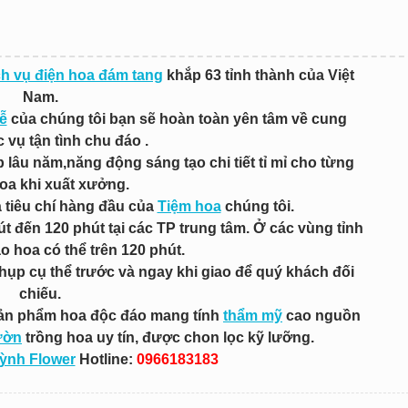
ch vụ điện hoa đám tang
khắp 63 tỉnh thành của Việt
Nam.
ễ
của chúng tôi bạn sẽ hoàn toàn yên tâm về cung
 vụ tận tình chu đáo .
lâu năm,năng động sáng tạo chi tiết tỉ mỉ cho từng
oa khi xuất xưởng.
à tiêu chí hàng đầu của
Tiệm hoa
chúng tôi.
út đến 120 phút tại các TP trung tâm. Ở các vùng tỉnh
ao hoa có thể trên 120 phút.
chụp cụ thể trước và ngay khi giao để quý khách đối
chiếu.
sản phẩm hoa độc đáo mang tính
thẩm mỹ
cao nguồn
ườn
trồng hoa uy tín, được chon lọc kỹ lưỡng.
uỳnh Flower
Hotline:
0966183183