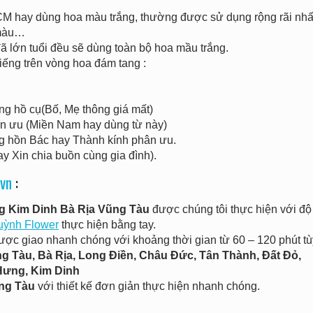
HCM hay dùng hoa màu trắng, thường được sử dụng rộng rãi nhấ
 màu…
đã lớn tuổi đều sẽ dùng toàn bộ hoa mầu trắng.
iếng trên vòng hoa đám tang :
 hồ cụ(Bố, Mẹ thông giá mất)
 ưu (Miền Nam hay dùng từ này)
hồn Bác hay Thành kính phân ưu.
 Xin chia buồn cùng gia đình).
vn
:
g Kim Dinh Bà Rịa Vũng Tàu
được chúng tôi thực hiện với độ
uỳnh Flower
thực hiện bằng tay.
ược giao nhanh chóng với khoảng thời gian từ 60 – 120 phút tù
 Tàu, Bà Rịa, Long Điền, Châu Đức, Tân Thành, Đất Đỏ,
Hưng, Kim Dinh
ng Tàu
với thiết kế đơn giản thực hiện nhanh chóng.