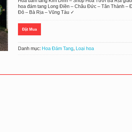
Hoa đám tang Kim Dinh – Shop Hoa Tươi Bà Rịa giao
hoa đám tang Long Điền – Châu Đức – Tân Thành – 
Đỏ – Bà Rịa – Vũng Tàu ✓
Đặt Mua
Danh mục:
Hoa Đám Tang
,
Loại hoa