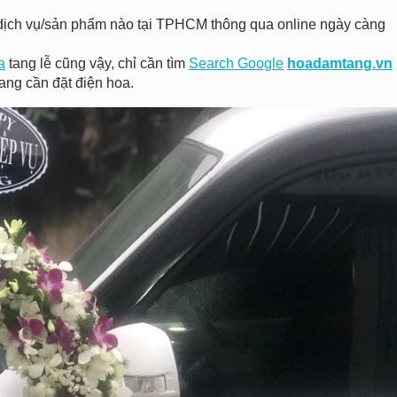
 kì dịch vụ/sản phẩm nào tại TPHCM thông qua online ngày càng
a
tang lễ cũng vậy, chỉ cần tìm
Search Google
hoadamtang.vn
ang cần đặt điện hoa.