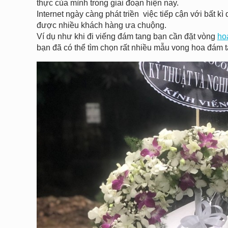
thực của mình trong giai đoạn hiện nay.
Internet ngày càng phát triền việc tiếp cận với bất
được nhiều khách hàng ưa chuộng.
Ví dụ như khi đi viếng đám tang bạn cần đặt vòng
ho
bạn đã có thể tìm chọn rất nhiều mẫu vong hoa đám t