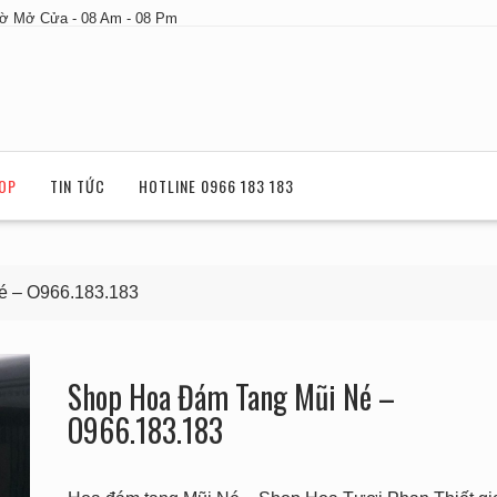
ờ Mở Cửa - 08 Am - 08 Pm
OP
TIN TỨC
HOTLINE 0966 183 183
é – O966.183.183
Shop Hoa Đám Tang Mũi Né –
O966.183.183