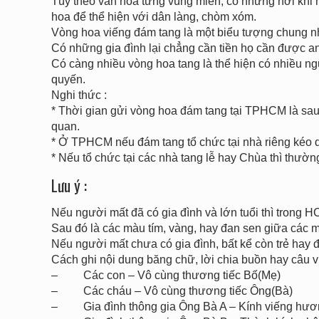
Tùy theo văn hóa từng vùng miền, có những nơi khi 
hoa để thể hiện với dân làng, chòm xóm.
Vòng hoa viếng đám tang là một biểu tượng chung nh
Có những gia đình lại chẳng cần tiền họ cần được a
Có càng nhiều vòng hoa tang là thể hiện có nhiều ng
quyến.
Nghi thức :
* Thời gian gửi vòng hoa đám tang tại TPHCM là sau 
quan.
* Ở TPHCM nếu đám tang tổ chức tại nhà riêng kéo d
* Nếu tổ chức tại các nhà tang lễ hay Chùa thì thườn
Lưu ý :
Nếu người mất đã có gia đình và lớn tuổi thì trong 
Sau đó là các màu tím, vàng, hay đan sen giữa các
Nếu người mất chưa có gia đình, bất kể còn trẻ hay 
Cách ghi nội dung băng chữ, lời chia buồn hay câu v
– Các con – Vô cùng thương tiếc Bố(Mẹ)
– Các cháu – Vô cùng thương tiếc Ông(Bà)
– Gia đình thông gia Ông Bà A – Kính viếng hương