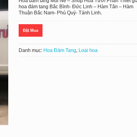
Hoa đám tang Mũi Né – Shop Hoa Tươi Phan Thiết gi
hoa đám tang Bắc Bình- Đức Linh – Hàm Tân – Hàm
Thuận Bắc Nam- Phú Quý- Tánh Linh.
Đặt Mua
Danh mục:
Hoa Đám Tang
,
Loại hoa