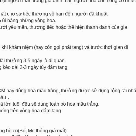
một người thân trong gia đình mất, người nhà chỉ mong có nhiề
ất cho sự tiếc thương vô hạn đến người đã khuất.
n ủi bằng những vòng hoa.
ười yêu mến, thương tiếc hoặc thể hiện thanh danh của gia
khi khâm niệm (hay còn gọi phát tang) và trước thời gian di
ài thường 3-5 ngày là di quan.
g kéo dài 2-3 ngày tùy đám tang.
HCM hay dùng hoa màu trắng, thường được sử dụng rộng rãi nhấ
 màu…
đã lớn tuổi đều sẽ dùng toàn bộ hoa mầu trắng.
iếng trên vòng hoa đám tang :
 hồ cụ(Bố, Mẹ thông giá mất)