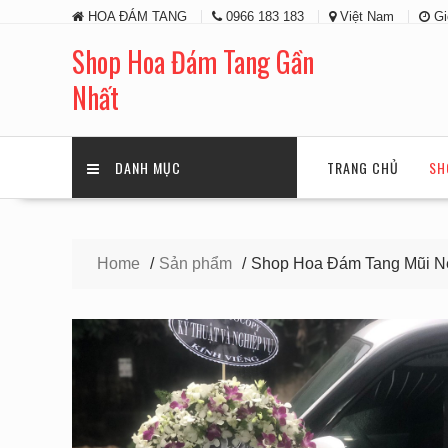
Skip
HOA ĐÁM TANG
0966 183 183
Việt Nam
Gi
to
content
Shop Hoa Đám Tang Gần
Nhất
DANH MỤC
TRANG CHỦ
SH
Home
Sản phẩm
Shop Hoa Đám Tang Mũi N