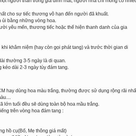
một người thân trong gia đình mất, người nhà chỉ mong có nhiề
ất cho sự tiếc thương vô hạn đến người đã khuất.
n ủi bằng những vòng hoa.
ười yêu mến, thương tiếc hoặc thể hiện thanh danh của gia
khi khâm niệm (hay còn gọi phát tang) và trước thời gian di
ài thường 3-5 ngày là di quan.
g kéo dài 2-3 ngày tùy đám tang.
HCM hay dùng hoa màu trắng, thường được sử dụng rộng rãi nhấ
 màu…
đã lớn tuổi đều sẽ dùng toàn bộ hoa mầu trắng.
iếng trên vòng hoa đám tang :
 hồ cụ(Bố, Mẹ thông giá mất)