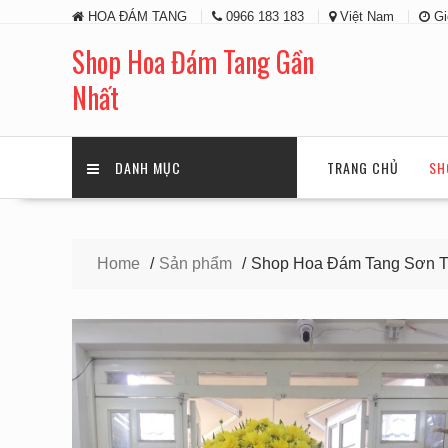
Skip
HOA ĐÁM TANG
0966 183 183
Việt Nam
Gi
to
content
Shop Hoa Đám Tang Gần
Nhất
DANH MỤC
TRANG CHỦ
SH
Home
Sản phẩm
Shop Hoa Đám Tang Sơn T