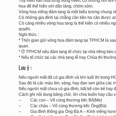
Tùy theo văn hóa từng vùng miền, có những nơi khi 
hoa để thể hiện với dân làng, chòm xóm.
Vòng hoa viếng đám tang là một biểu tượng chung nh
Có những gia đình lại chẳng cần tiền họ cần được a
Có càng nhiều vòng hoa tang là thể hiện có nhiều ng
quyến.
Nghi thức :
* Thời gian gửi vòng hoa đám tang tại TPHCM là sau 
quan.
* Ở TPHCM nếu đám tang tổ chức tại nhà riêng kéo d
* Nếu tổ chức tại các nhà tang lễ hay Chùa thì thườn
Lưu ý :
Nếu người mất đã có gia đình và lớn tuổi thì trong 
Sau đó là các màu tím, vàng, hay đan sen giữa các
Nếu người mất chưa có gia đình, bất kể còn trẻ hay 
Cách ghi nội dung băng chữ, lời chia buồn hay câu v
– Các con – Vô cùng thương tiếc Bố(Mẹ)
– Các cháu – Vô cùng thương tiếc Ông(Bà)
– Gia đình thông gia Ông Bà A – Kính viếng hương