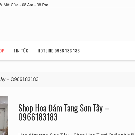
ờ Mở Cửa - 08 Am - 08 Pm
OP
TIN TỨC
HOTLINE 0966 183 183
ây – O966183183
Shop Hoa Đám Tang Sơn Tây –
O966183183