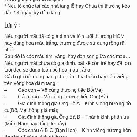
* Nếu tổ chức tại các nhà tang lễ hay Chùa thì thường kéo
dài 2-3 ngày tùy đám tang.
Lưu ý :
Nếu người mất đã có gia đình và lớn tuổi thì trong HCM
hay dùng hoa màu trắng, thường được sử dụng rộng rãi
nhất.
Sau đó là các màu tím, vàng, hay đan sen giữa các màu…
Nếu người mất chưa có gia đình, bất kể còn trẻ hay đã lớn
tuổi đều sẽ dùng toàn bộ hoa mầu trắng.
Cách ghi nội dung băng chữ, lời chia buồn hay câu viếng
trên vòng hoa đám tang :
– Các con – Vô cùng thương tiếc Bố(Mẹ)
– Các cháu – Vô cùng thương tiếc Ông(Bà)
– Gia đình thông gia Ông Bà A – Kính viếng hương hồ
cụ(Bố, Mẹ thông giá mất)
– Gia đình thông gia Ông Bà B – Thành kính phân ưu
(Miền Nam hay dùng từ này)
– Các cháu A-B-C (Bạn Hoa) – Kính viếng hương hồn