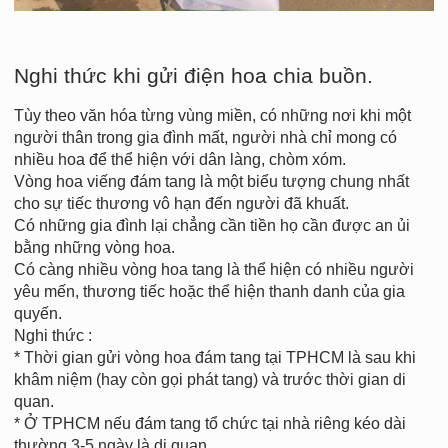
Nghi thức khi gửi điện hoa chia buồn.
Tùy theo văn hóa từng vùng miền, có những nơi khi một
người thân trong gia đình mất, người nhà chỉ mong có
nhiều hoa để thể hiện với dân làng, chòm xóm.
Vòng hoa viếng đám tang là một biểu tượng chung nhất
cho sự tiếc thương vô hạn đến người đã khuất.
Có những gia đình lại chẳng cần tiền họ cần được an ủi
bằng những vòng hoa.
Có càng nhiều vòng hoa tang là thể hiện có nhiều người
yêu mến, thương tiếc hoặc thể hiện thanh danh của gia
quyến.
Nghi thức :
* Thời gian gửi vòng hoa đám tang tại TPHCM là sau khi
khâm niệm (hay còn gọi phát tang) và trước thời gian di
quan.
* Ở TPHCM nếu đám tang tổ chức tại nhà riêng kéo dài
thường 3-5 ngày là di quan.