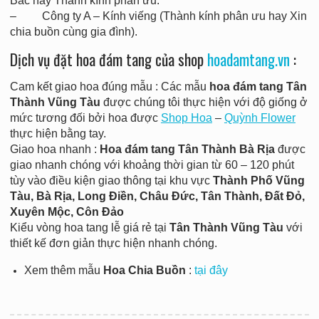
Bác hay Thành kính phân ưu.
– Công ty A – Kính viếng (Thành kính phân ưu hay Xin
chia buồn cùng gia đình).
Dịch vụ đặt hoa đám tang của shop
hoadamtang.vn
:
Cam kết giao hoa đúng mẫu : Các mẫu
hoa đám tang Tân
Thành Vũng Tàu
được chúng tôi thực hiện với độ giống ở
mức tương đối bởi hoa được
Shop Hoa
–
Quỳnh Flower
thực hiện bằng tay.
Giao hoa nhanh :
Hoa đám tang Tân Thành Bà Rịa
được
giao nhanh chóng với khoảng thời gian từ 60 – 120 phút
tùy vào điều kiện giao thông tại khu vực
Thành Phố Vũng
Tàu, Bà Rịa, Long Điền, Châu Đức, Tân Thành, Đất Đỏ,
Xuyên Mộc, Côn Đảo
Kiểu vòng hoa tang lễ giá rẻ tại
Tân Thành
Vũng Tàu
với
thiết kế đơn giản thực hiện nhanh chóng.
Xem thêm mẫu
Hoa Chia Buồn
:
tại đây