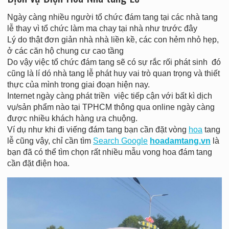
Ngày càng nhiều người tổ chức đám tang tại các nhà tang
lễ thay vì tổ chức làm ma chay tại nhà như trước đây
Lý do thật đơn giản nhà nhà liền kề, các con hẻm nhỏ hẹp,
ở các căn hộ chung cư cao tầng
Do vậy việc tổ chức đám tang sẽ có sự rắc rối phát sinh đó
cũng là lí dó nhà tang lễ phát huy vai trò quan trọng và thiết
thực của mình trong giai đoạn hiện nay.
Internet ngày càng phát triền việc tiếp cận với bất kì dịch
vụ/sản phẩm nào tại TPHCM thông qua online ngày càng
được nhiều khách hàng ưa chuộng.
Ví dụ như khi đi viếng đám tang bạn cần đặt vòng
hoa
tang
lễ cũng vậy, chỉ cần tìm
Search Google
hoadamtang.vn
là
bạn đã có thể tìm chọn rất nhiều mẫu vong hoa đám tang
cần đặt điện hoa.