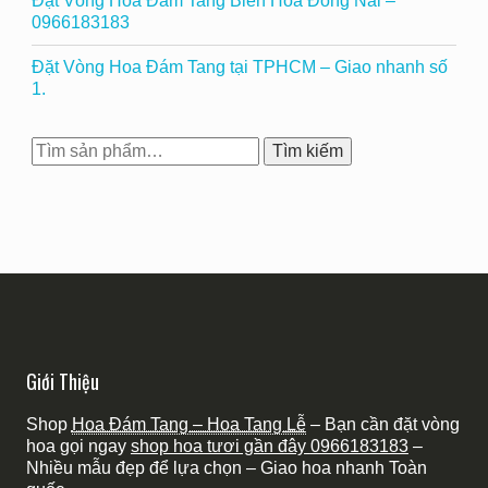
Đặt Vòng Hoa Đám Tang Biên Hoà Đồng Nai –
0966183183
Đặt Vòng Hoa Đám Tang tại TPHCM – Giao nhanh số
1.
Tìm
Tìm kiếm
kiếm:
Giới Thiệu
Shop
Hoa Đám Tang – Hoa Tang Lễ
– Bạn cần đặt vòng
hoa gọi ngay
shop hoa tươi gần đây
0966183183
–
Nhiều mẫu đẹp để lựa chọn – Giao hoa nhanh Toàn