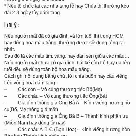
* Nếu tổ chức tại các nhà tang lễ hay Chùa thì thường kéo
dài 2-3 ngày tùy đám tang.
Lưu ý :
Nếu người mất đã có gia đình và lớn tuổi thì trong HCM
hay dùng hoa màu trắng, thường được sử dụng rộng rãi
nhất.
Sau đó là các màu tím, vàng, hay đan sen giữa các màu…
Nếu người mất chưa có gia đình, bất kể còn trẻ hay đã lớn
tuổi đều sẽ dùng toàn bộ hoa mầu trắng.
Cách ghi nội dung băng chữ, lời chia buồn hay câu viếng
trên vòng hoa đám tang :
– Các con – Vô cùng thương tiếc Bố(Mẹ)
– Các cháu – Vô cùng thương tiếc Ông(Bà)
– Gia đình thông gia Ông Bà A – Kính viếng hương hồ
cụ(Bố, Mẹ thông giá mất)
– Gia đình thông gia Ông Bà B – Thành kính phân ưu
(Miền Nam hay dùng từ này)
– Các cháu A-B-C (Bạn Hoa) – Kính viếng hương hồn