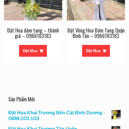
Đặt Hoa đám tang – thánh
Đặt Vòng Hoa Đám Tang Quận
giá – O966183183
Bình Tân – 0966183183
Đặt Mua
Đặt Mua
Sản Phẩm Mới
Đặt Hoa Khai Trương Bến Cát Bình Dương -
O888.1O3.1O3
Đặt Hoa Khai Trương Tân Uyên -