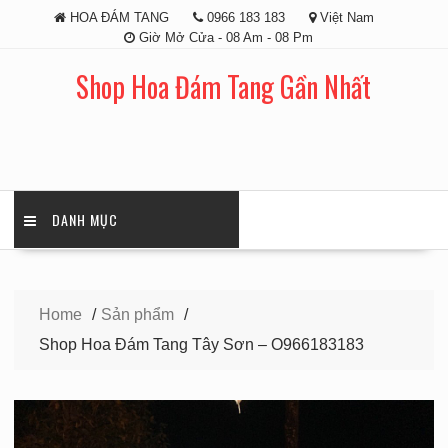
Skip
HOA ĐÁM TANG
0966 183 183
Việt Nam
to
Giờ Mở Cửa - 08 Am - 08 Pm
content
Shop Hoa Đám Tang Gần Nhất
DANH MỤC
Home
Sản phẩm
Shop Hoa Đám Tang Tây Sơn – O966183183