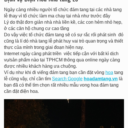
Ngày càng nhiều người tổ chức đám tang tại các nhà tang
lễ thay vì tổ chức làm ma chay tại nhà như trước đây
Lý do thật đơn giản nhà nhà liền kề, các con hẻm nhỏ hẹp,
ở các căn hộ chung cư cao tầng
Do vậy việc tổ chức đám tang sẽ có sự rắc rối phát sinh đó
cũng là lí dó nhà tang lễ phát huy vai trò quan trọng và thiết
thực của mình trong giai đoạn hiện nay.
Internet ngày càng phát triền việc tiếp cận với bất kì dịch
vụ/sản phẩm nào tại TPHCM thông qua online ngày càng
được nhiều khách hàng ưa chuộng.
Ví dụ như khi đi viếng đám tang bạn cần đặt vòng
hoa
tang
lễ cũng vậy, chỉ cần tìm
Search Google
hoadamtang.vn
là
bạn đã có thể tìm chọn rất nhiều mẫu vong hoa đám tang
cần đặt điện hoa.