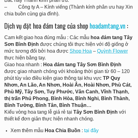
Bác hay Thành kính phân ưu.
– Công ty A – Kính viếng (Thành kính phân ưu hay Xin
chia buồn cùng gia đình).
Dịch vụ đặt hoa đám tang của shop
hoadamtang.vn
:
Cam kết giao hoa đúng mẫu : Các mẫu
hoa đám tang Tây
Sơn Bình Định
được chúng tôi thực hiện với độ giống ở
mức tương đối bởi hoa được
Shop Hoa
–
Quỳnh Flower
thực hiện bằng tay.
Giao hoa nhanh :
Hoa đám tang Tây Sơn Bình Định
được giao nhanh chóng với khoảng thời gian từ 60 – 120
phút tùy vào điều kiện giao thông tại khu vực
TP Quy
Nhơn, An Lão, An Nhơn, Hoài Ân, Hoài Nhơn, Phù Cát,
Phù Mỹ, Tây Sơn, Tuy Phước, Vân Canh, Vĩnh Thạnh,
thị trấn Phú Phong, Bình Hòa, Bình Nghi, Bình Thành,
Bình Tường, Bình Tân, Bình Thuận…
Kiểu vòng hoa tang lễ giá rẻ tại
Tây Sơn Bình Định
với
thiết kế đơn giản thực hiện nhanh chóng.
Xem thêm mẫu
Hoa Chia Buồn
:
tại đây