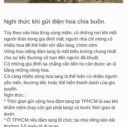
Nghi thức khi gửi điện hoa chia buồn.
Tùy theo văn hóa từng vùng miền, có những nơi khi một
người thân trong gia đình mất, người nhà chỉ mong có
nhiều hoa để thể hiện với dân làng, chòm xóm.
Vòng hoa viếng đám tang là một biểu tượng chung nhất
cho sự tiếc thương vô hạn đến người đã khuất.
Có những gia đình lại chẳng cần tiền họ cần được an ủi
bằng những vòng hoa.
Có càng nhiều vòng hoa tang là thể hiện có nhiều người
yêu mến, thương tiếc hoặc thể hiện thanh danh của gia
quyến.
Nghi thức :
* Thời gian gửi vòng hoa đám tang tại TPHCM là sau khi
khâm niệm (hay còn gọi phát tang) và trước thời gian di
quan.
* Ở TPHCM nếu đám tang tổ chức tại nhà riêng kéo dài
thường 3-5 ngày là di quan.