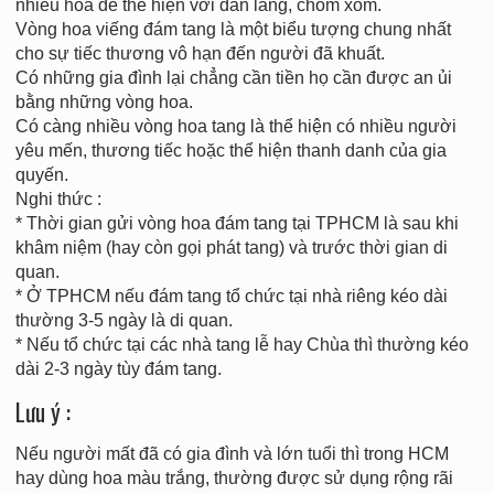
nhiều hoa để thể hiện với dân làng, chòm xóm.
Vòng hoa viếng đám tang là một biểu tượng chung nhất
cho sự tiếc thương vô hạn đến người đã khuất.
Có những gia đình lại chẳng cần tiền họ cần được an ủi
bằng những vòng hoa.
Có càng nhiều vòng hoa tang là thể hiện có nhiều người
yêu mến, thương tiếc hoặc thể hiện thanh danh của gia
quyến.
Nghi thức :
* Thời gian gửi vòng hoa đám tang tại TPHCM là sau khi
khâm niệm (hay còn gọi phát tang) và trước thời gian di
quan.
* Ở TPHCM nếu đám tang tổ chức tại nhà riêng kéo dài
thường 3-5 ngày là di quan.
* Nếu tổ chức tại các nhà tang lễ hay Chùa thì thường kéo
dài 2-3 ngày tùy đám tang.
Lưu ý :
Nếu người mất đã có gia đình và lớn tuổi thì trong HCM
hay dùng hoa màu trắng, thường được sử dụng rộng rãi