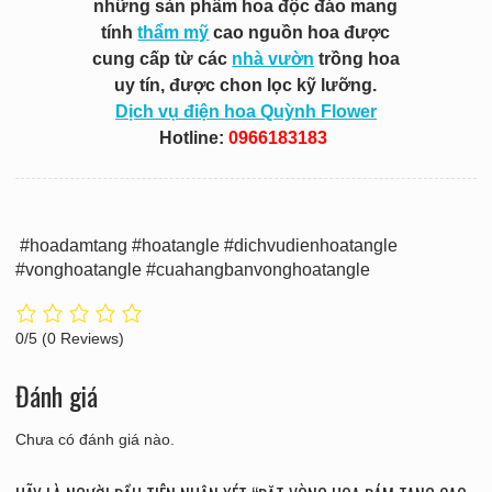
những sản phẩm hoa độc đáo mang
tính
thẩm mỹ
cao nguồn hoa được
cung cấp từ các
nhà vườn
trồng hoa
uy tín, được chon lọc kỹ lưỡng.
Dịch vụ điện hoa Quỳnh Flower
Hotline:
0966183183
#hoadamtang #hoatangle #dichvudienhoatangle
#vonghoatangle #cuahangbanvonghoatangle
0/5
(0 Reviews)
Đánh giá
Chưa có đánh giá nào.