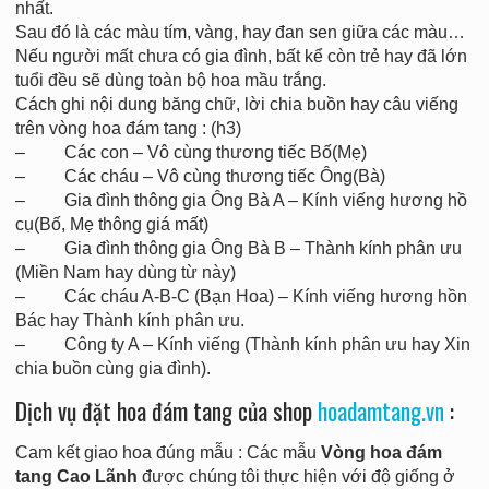
nhất.
Sau đó là các màu tím, vàng, hay đan sen giữa các màu…
Nếu người mất chưa có gia đình, bất kể còn trẻ hay đã lớn
tuổi đều sẽ dùng toàn bộ hoa mầu trắng.
Cách ghi nội dung băng chữ, lời chia buồn hay câu viếng
trên vòng hoa đám tang : (h3)
– Các con – Vô cùng thương tiếc Bố(Mẹ)
– Các cháu – Vô cùng thương tiếc Ông(Bà)
– Gia đình thông gia Ông Bà A – Kính viếng hương hồ
cụ(Bố, Mẹ thông giá mất)
– Gia đình thông gia Ông Bà B – Thành kính phân ưu
(Miền Nam hay dùng từ này)
– Các cháu A-B-C (Bạn Hoa) – Kính viếng hương hồn
Bác hay Thành kính phân ưu.
– Công ty A – Kính viếng (Thành kính phân ưu hay Xin
chia buồn cùng gia đình).
Dịch vụ đặt hoa đám tang của shop
hoadamtang.vn
:
Cam kết giao hoa đúng mẫu : Các mẫu
Vòng hoa đám
tang Cao Lãnh
được chúng tôi thực hiện với độ giống ở