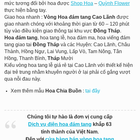
mức tương đối bởi hoa được
Shop Hoa
–
Quỳnh Flower
thực hiện bằng tay.
Giao hoa nhanh :
Vòng
Hoa đám tang Cao Lãnh
được
giao nhanh chóng với khoảng thời gian từ 60 – 120 phút
tùy vào điều kiện giao thông tại khu vực
Đồng Tháp
.
Hoa đám tang
, hoa tang lễ, hoa đám ma, hoa viếng đám
tang giao tại
Đồng Tháp
và các Huyện: Cao Lãnh, Châu
Thành, Hồng Ngự, Lai Vung, Lấp Vò, Tam Nông, Tân
Hồng, Thanh Bình,
Tháp
Mười
Kiểu vòng hoa tang lễ giá rẻ tại Cao Lãnh với thiết kế hiện
đại trẻ trung nhằm khuyên người ở lại phải cố gắng vượt
qua nỗi đau này.
Xem thêm mẫu
Hoa Chia Buồn
:
tại đây
Chúng tôi tự hào là đơn vị cung cấp
Dịch vụ điện hoa đám tang
khắp 63
tỉnh thành của Việt Nam.
Đến với
cửa hàng bán vòng hoa tang