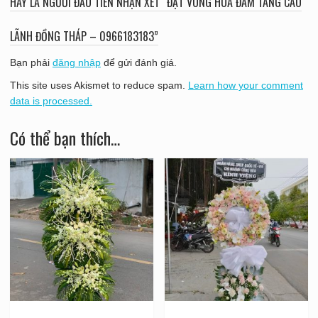
HÃY LÀ NGƯỜI ĐẦU TIÊN NHẬN XÉT “ĐẶT VÒNG HOA ĐÁM TANG CAO
LÃNH ĐỒNG THÁP – 0966183183”
Bạn phải
đăng nhập
để gửi đánh giá.
This site uses Akismet to reduce spam.
Learn how your comment
data is processed.
Có thể bạn thích…