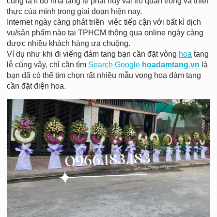
cũng là lí dó nhà tang lễ phát huy vai trò quan trọng và thiết
thực của mình trong giai đoạn hiện nay.
Internet ngày càng phát triền việc tiếp cận với bất kì dịch
vụ/sản phẩm nào tại TPHCM thông qua online ngày càng
được nhiều khách hàng ưa chuộng.
Ví dụ như khi đi viếng đám tang bạn cần đặt vòng
hoa
tang
lễ cũng vậy, chỉ cần tìm
Search Google
hoadamtang.vn
là
bạn đã có thể tìm chọn rất nhiều mẫu vong hoa đám tang
cần đặt điện hoa.