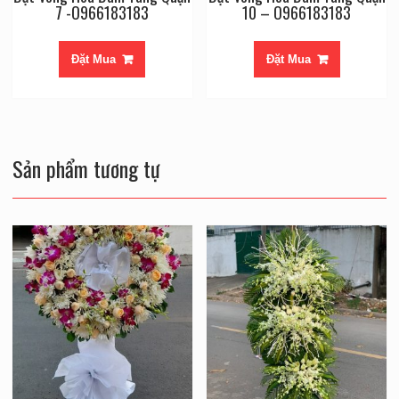
7 -O966183183
10 – O966183183
Đặt Mua
Đặt Mua
Sản phẩm tương tự