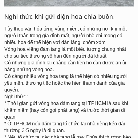
Nghi thức khi gửi điện hoa chia buồn.
Tùy theo văn hóa từng vùng miền, có những nơi khi một
người thân trong gia đình mất, người nhà chỉ mong có
nhiều hoa để thể hiện với dân làng, chòm xóm.
Vòng hoa viếng đám tang là một biểu tượng chung nhất
cho sự tiếc thương vô hạn đến người đã khuất.
Có những gia đình lại chẳng cần tiền họ cần được an ủi
bằng những vòng hoa.
Có càng nhiều vòng hoa tang là thể hiện có nhiều người
yêu mến, thương tiếc hoặc thể hiện thanh danh của gia
quyến.
Nghi thức :
* Thời gian gửi vòng hoa đám tang tại TPHCM là sau khi
khâm niệm (hay còn gọi phát tang) và trước thời gian di
quan.
* Ở TPHCM nếu đám tang tổ chức tại nhà riêng kéo dài
thường 3-5 ngày là di quan.
* Nếu tổ chức tại các nhà tang lễ hay Chùa thì thường kéo