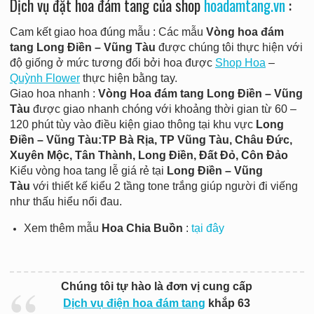
Dịch vụ đặt hoa đám tang của shop
hoadamtang.vn
:
Cam kết giao hoa đúng mẫu : Các mẫu
Vòng hoa đám
tang Long Điền – Vũng Tàu
được chúng tôi thực hiện với
độ giống ở mức tương đối bởi hoa được
Shop Hoa
–
Quỳnh Flower
thực hiện bằng tay.
Giao hoa nhanh :
Vòng
Hoa đám tang Long Điền – Vũng
Tàu
được giao nhanh chóng với khoảng thời gian từ 60 –
120 phút tùy vào điều kiện giao thông tại khu vực
Long
Điền – Vũng Tàu:TP Bà Rịa, TP Vũng Tàu, Châu Đức,
Xuyên Mộc, Tân Thành, Long Điền, Đất Đỏ, Côn Đảo
Kiểu vòng hoa tang lễ giá rẻ tại
Long Điền – Vũng
Tàu
với thiết kế kiểu 2 tầng tone trắng giúp người đi viếng
như thấu hiểu nổi đau.
Xem thêm mẫu
Hoa Chia Buồn
:
tại đây
Chúng tôi tự hào là đơn vị cung cấp
Dịch vụ điện hoa đám tang
khắp 63