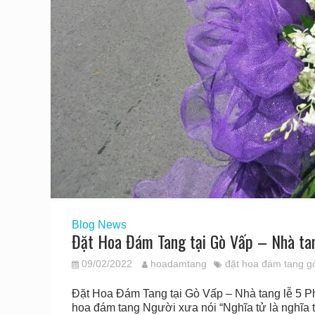
Blog
News
Đặt Hoa Đám Tang tại Gò Vấp – Nhà ta
09/02/2022
hoadamtang
đặt hoa đám tang g
Đặt Hoa Đám Tang tại Gò Vấp – Nhà tang lễ 5 
hoa đám tang Người xưa nói “Nghĩa tử là nghĩa tậ