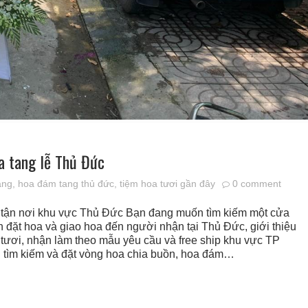
a tang lễ Thủ Đức
ang
,
hoa đám tang thủ đức
,
tiệm hoa tươi gần đây
0 comment
 tận nơi khu vực Thủ Đức Bạn đang muốn tìm kiếm một cửa
đặt hoa và giao hoa đến người nhận tại Thủ Đức, giới thiệu
 tươi, nhận làm theo mẫu yêu cầu và free ship khu vực TP
 tìm kiếm và đặt vòng hoa chia buồn, hoa đám…