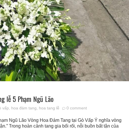
ng lễ 5 Phạm Ngũ Lão
ò vấp
,
hoa đám tang
,
hoa tang lễ
0 comment
Phạm Ngũ Lão Vòng Hoa Đám Tang tại Gò Vấp Ý nghĩa vòng
n.” Trong hoàn cảnh tang gia bối rối, nỗi buồn bất tận của