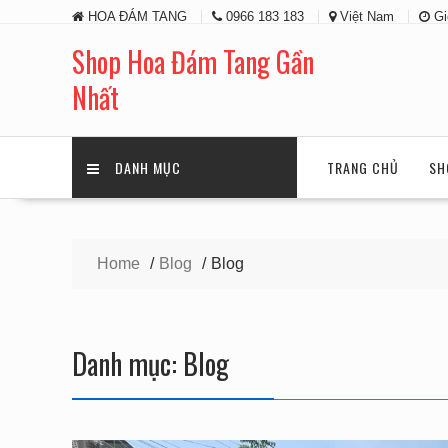
Skip
HOA ĐÁM TANG
0966 183 183
Việt Nam
Gi
to
content
Shop Hoa Đám Tang Gần
Nhất
DANH MỤC
TRANG CHỦ
SH
Home
Blog
Blog
Danh mục:
Blog