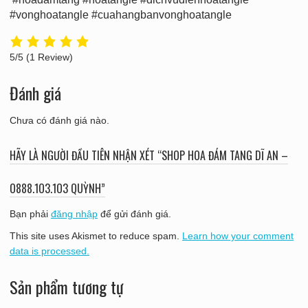
#vonghoatangle #cuahangbanvonghoatangle
5/5
(1 Review)
Đánh giá
Chưa có đánh giá nào.
HÃY LÀ NGƯỜI ĐẦU TIÊN NHẬN XÉT “SHOP HOA ĐÁM TANG DĨ AN –
O888.1O3.1O3 QUỲNH”
Bạn phải
đăng nhập
để gửi đánh giá.
This site uses Akismet to reduce spam.
Learn how your comment
data is processed.
Sản phẩm tương tự