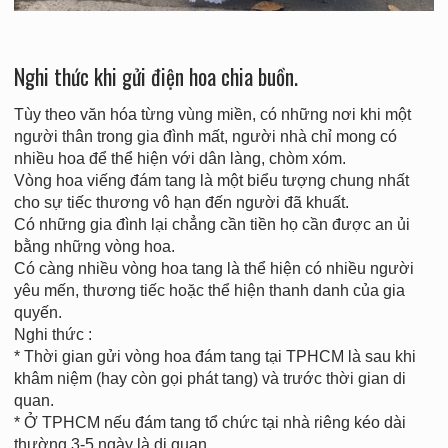
Nghi thức khi gửi điện hoa chia buồn.
Tùy theo văn hóa từng vùng miền, có những nơi khi một
người thân trong gia đình mất, người nhà chỉ mong có
nhiều hoa để thể hiện với dân làng, chòm xóm.
Vòng hoa viếng đám tang là một biểu tượng chung nhất
cho sự tiếc thương vô hạn đến người đã khuất.
Có những gia đình lại chẳng cần tiền họ cần được an ủi
bằng những vòng hoa.
Có càng nhiều vòng hoa tang là thể hiện có nhiều người
yêu mến, thương tiếc hoặc thể hiện thanh danh của gia
quyến.
Nghi thức :
* Thời gian gửi vòng hoa đám tang tại TPHCM là sau khi
khâm niệm (hay còn gọi phát tang) và trước thời gian di
quan.
* Ở TPHCM nếu đám tang tổ chức tại nhà riêng kéo dài
thường 3-5 ngày là di quan.