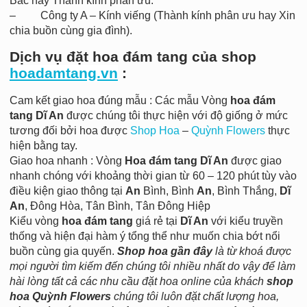
Bác hay Thành kính phân ưu.
– Công ty A – Kính viếng (Thành kính phân ưu hay Xin
chia buồn cùng gia đình).
Dịch vụ đặt hoa đám tang của shop
hoadamtang.vn
:
Cam kết giao hoa đúng mẫu : Các mẫu Vòng
hoa đám
tang Dĩ An
được chúng tôi thực hiện với độ giống ở mức
tương đối bởi hoa được
Shop Hoa
–
Quỳnh Flowers
thực
hiện bằng tay.
Giao hoa nhanh : Vòng
Hoa đám tang Dĩ An
được giao
nhanh chóng với khoảng thời gian từ 60 – 120 phút tùy vào
điều kiện giao thông tại
An
Bình, Bình
An
, Bình Thắng,
Dĩ
An
, Đông Hòa, Tân Bình, Tân Đông Hiệp
Kiểu vòng
hoa đám tang
giá rẻ tại
Dĩ An
với kiểu truyền
thống và hiện đại hàm ý tổng thể như muốn chia bớt nổi
buồn cùng gia quyến.
Shop hoa gần đây
là từ khoá được
mọi người tìm kiếm đến chúng tôi nhiều nhất do vậy để làm
hài lòng tất cả các nhu cầu đặt hoa online của khách
shop
hoa Quỳnh Flowers
chúng tôi luôn đặt chất lượng hoa,