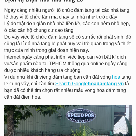
Ngày càng nhiều người tổ chức đám tang tại các nhà tang
lễ thay vì tổ chức làm ma chay tại nhà như trước đây
Lý do thật đơn giản nhà nhà liền kề, các con hẻm nhỏ hẹp,
ở các căn hộ chung cư cao tầng
Do vậy việc tổ chức đám tang sẽ có sự rắc rối phát sinh đó
cũng là lí dó nhà tang lễ phát huy vai trò quan trọng và thiết
thực của mình trong giai đoạn hiện nay.
Internet ngày càng phát triền việc tiếp cận với bất kì dịch
vụ/sản phẩm nào tại TPHCM thông qua online ngày càng
được nhiều khách hàng ưa chuộng.
Ví dụ như khi đi viếng đám tang bạn cần đặt vòng
hoa
tang
lễ cũng vậy, chỉ cần tìm
Search Google
hoadamtang.vn
là
bạn đã có thể tìm chọn rất nhiều mẫu vong hoa đám tang
cần đặt điện hoa.