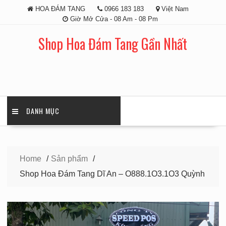
Skip
HOA ĐÁM TANG
0966 183 183
Việt Nam
to
Giờ Mở Cửa - 08 Am - 08 Pm
content
Shop Hoa Đám Tang Gần Nhất
DANH MỤC
Home
Sản phẩm
Shop Hoa Đám Tang Dĩ An – O888.1O3.1O3 Quỳnh