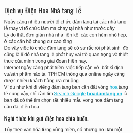
Dịch vụ Điện Hoa Nhà tang Lễ
Ngày càng nhiều người tổ chức đám tang tại các nhà tang
lễ thay vì tổ chức làm ma chay tại nhà như trước đây
Lý do thật đơn giản nhà nhà liền kề, các con hẻm nhỏ hẹp,
ở các căn hộ chung cư cao tầng
Do vậy việc tổ chức đám tang sẽ có sự rắc rối phát sinh đó
cũng là lí dó nhà tang lễ phát huy vai trò quan trọng và thiết
thực của mình trong giai đoạn hiện nay.
Internet ngày càng phát triền việc tiếp cận với bất kì dịch
vụ/sản phẩm nào tại TPHCM thông qua online ngày càng
được nhiều khách hàng ưa chuộng.
Ví dụ như khi đi viếng đám tang bạn cần đặt vòng
hoa
tang
lễ cũng vậy, chỉ cần tìm
Search Google
hoadamtang.vn
là
bạn đã có thể tìm chọn rất nhiều mẫu vong hoa đám tang
cần đặt điện hoa.
Nghi thức khi gửi điện hoa chia buồn.
Tùy theo văn hóa từng vùng miền, có những nơi khi một