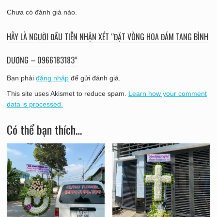
Chưa có đánh giá nào.
HÃY LÀ NGƯỜI ĐẦU TIÊN NHẬN XÉT “ĐẶT VÒNG HOA ĐÁM TANG BÌNH
DƯƠNG – 0966183183”
Bạn phải
đăng nhập
để gửi đánh giá.
This site uses Akismet to reduce spam.
Learn how your comment
data is processed.
Có thể bạn thích…