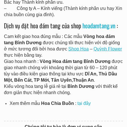
Bác hay Thành kính phân ưu.
– Công ty A – Kính viếng (Thành kính phân ưu hay Xin
chia buồn cùng gia đình).
Dịch vụ đặt hoa đám tang của shop
hoadamtang.vn
:
Cam kết giao hoa đúng mẫu : Các mẫu
Vòng hoa đám
tang Bình Dương
được chúng tôi thực hiện với độ giống
ở mức tương đối bởi hoa được
Shop Hoa
–
Quỳnh Flower
thực hiện bằng tay.
Giao hoa nhanh :
Vòng
Hoa đám tang Bình Dương
được
giao nhanh chóng với khoảng thời gian từ 60 – 120 phút
tùy vào điều kiện giao thông tại khu vực
Dĩ An, Thủ Dầu
Một, Bến Cát, TP Mới, Tân Uyên,Thuận An
.
Kiểu vòng hoa tang lễ giá rẻ tại
Bình Dương
với thiết kế
đơn giản thực hiện nhanh chóng.
Xem thêm mẫu
Hoa Chia Buồn
:
tại đây
Chúng tôi tự hào là đơn vị cung cấp