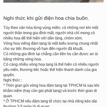
Nghi thức khi gửi điện hoa chia buồn.
Tùy theo văn hóa từng vùng miền, có những nơi khi một
người thân trong gia đình mất, người nhà chỉ mong có
nhiều hoa để thể hiện với dân làng, chòm xóm.
Vòng hoa viếng đám tang là một biểu tượng chung nhất
cho sự tiếc thương vô hạn đến người đã khuất.
Có những gia đình lại chẳng cần tiền họ cần được an ủi
bằng những vòng hoa.
Có càng nhiều vòng hoa tang là thể hiện có nhiều người
yêu mến, thương tiếc hoặc thể hiện thanh danh của gia
quyến.
Nghi thức :
* Thời gian gửi vòng hoa đám tang tại TPHCM là sau khi
khâm niệm (hay còn gọi phát tang) và trước thời gian di
quan.
* Ở TPHCM nếu đám tang tổ chức tại nhà riêng kéo dài
thường 3-5 ngày là di quan.