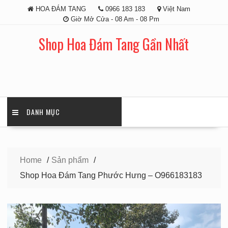
Skip
HOA ĐÁM TANG
0966 183 183
Việt Nam
to
Giờ Mở Cửa - 08 Am - 08 Pm
content
Shop Hoa Đám Tang Gần Nhất
DANH MỤC
Home
Sản phẩm
Shop Hoa Đám Tang Phước Hưng – O966183183