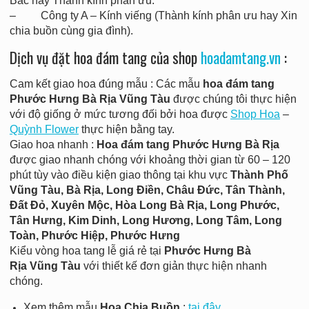
Bác hay Thành kính phân ưu.
– Công ty A – Kính viếng (Thành kính phân ưu hay Xin
chia buồn cùng gia đình).
Dịch vụ đặt hoa đám tang của shop
hoadamtang.vn
:
Cam kết giao hoa đúng mẫu : Các mẫu
hoa đám tang
Phước Hưng Bà Rịa Vũng Tàu
được chúng tôi thực hiện
với độ giống ở mức tương đối bởi hoa được
Shop Hoa
–
Quỳnh Flower
thực hiện bằng tay.
Giao hoa nhanh :
Hoa đám tang Phước Hưng Bà Rịa
được giao nhanh chóng với khoảng thời gian từ 60 – 120
phút tùy vào điều kiện giao thông tại khu vực
Thành Phố
Vũng Tàu, Bà Rịa, Long Điền, Châu Đức, Tân Thành,
Đất Đỏ, Xuyên Mộc, Hòa Long Bà Rịa, Long Phước,
Tân Hưng, Kim Dinh, Long Hương, Long Tâm, Long
Toàn, Phước Hiệp, Phước Hưng
Kiểu vòng hoa tang lễ giá rẻ tại
Phước Hưng
Bà
Rịa
Vũng Tàu
với thiết kế đơn giản thực hiện nhanh
chóng.
Xem thêm mẫu
Hoa Chia Buồn
:
tại đây